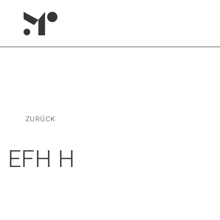
ZURÜCK
EFH H